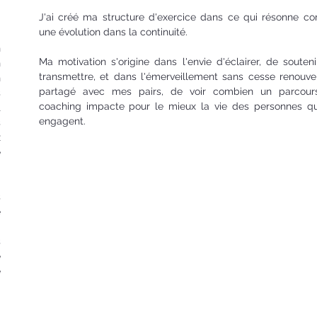
à
J'ai créé ma structure d'exercice dans ce qui résonne 
une évolution dans la continuité.
n
Ma motivation s'origine dans l'envie d'éclairer, de souteni
n
transmettre, et dans l'émerveillement sans cesse renouve
n
partagé avec mes pairs, de voir combien un parcour
s
coaching impacte pour le mieux la vie des personnes qu
t
engagent.
s
x
e
s
e
d
s
e
e